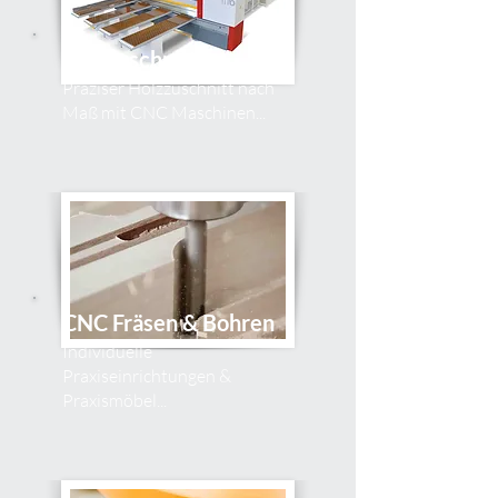
Holzzuschnitte
Präziser Holzzuschnitt nach
Maß mit CNC Maschinen...
CNC Fräsen & Bohren
Individuelle
Praxiseinrichtungen &
Praxismöbel...