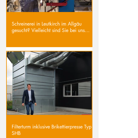
Schreinerei in Leutkirch im Allgäu
gesucht? Vielleicht sind Sie bei uns
richtig!
Filterturm inklusive Brikettierpresse Typ
SHB