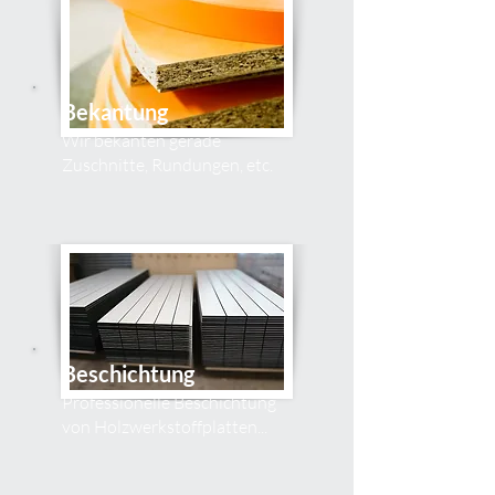
Bekantung
Wir bekanten gerade
Zuschnitte, Rundungen, etc.
Beschichtung
Professionelle Beschichtung
von Holzwerkstoffplatten...